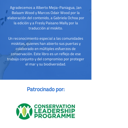
Agradecemos a Alberto Mejia-Paniagua, Jan
Balaam Wood y Marcos Odair Wood por la
elaboración del contenido, a Gabriela Ochoa por
la edición y a Fresly Paisano Mally por la
traducción al miskito.
Un reconocimiento especial a las comunidades
miskitas, quienes han abierto sus puertas y
colaborado en múltiples esfuerzos de
conservación. Este libro es un reflejo de ese
trabajo conjunto y del compromiso por proteger
el mar y su biodiversidad.
Patrocinado por: