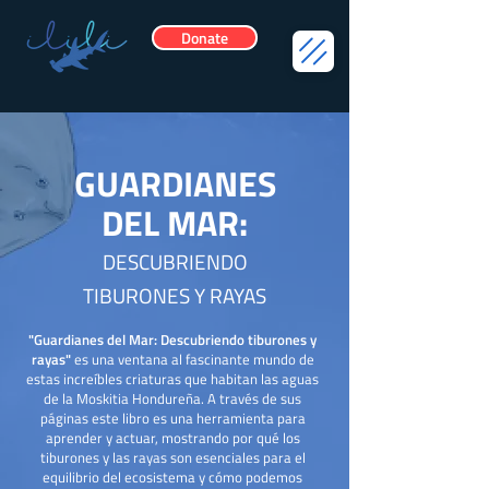
Donate
GUARDIANES
DEL MAR:
DESCUBRIENDO
TIBURONES Y RAYAS
"Guardianes del Mar: Descubriendo tiburones y
rayas"
es una ventana al fascinante mundo de
estas increíbles criaturas que habitan las aguas
de la Moskitia Hondureña. A través de sus
páginas este libro es una herramienta para
aprender y actuar, mostrando por qué los
tiburones y las rayas son esenciales para el
equilibrio del ecosistema y cómo podemos